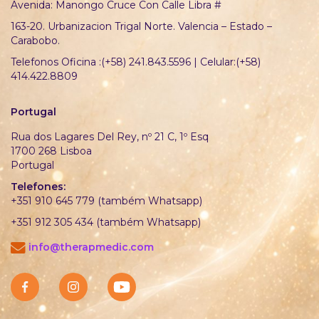
Avenida: Manongo Cruce Con Calle Libra #
163-20. Urbanizacion Trigal Norte. Valencia – Estado –
Carabobo.
Telefonos Oficina :(+58) 241.843.5596 | Celular:(+58)
414.422.8809
Portugal
Rua dos Lagares Del Rey, nº 21 C, 1º Esq
1700 268 Lisboa
Portugal
Telefones:
+351 910 645 779 (também Whatsapp)
+351 912 305 434 (também Whatsapp)
info@therapmedic.com