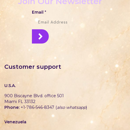
Join Our Newsletter
Email
*
Customer support
U.S.A.
900 Biscayne Blvd. office 501
Miami FL 33132
Phone:
+1-786-546-8347 (
also whatsapp
)
Venezuela