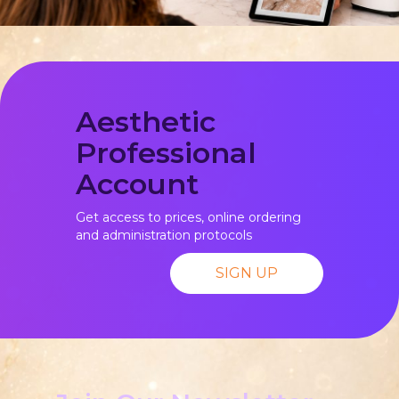
Aesthetic
Professional
Account
Get access to prices, online ordering
and administration protocols
SIGN UP