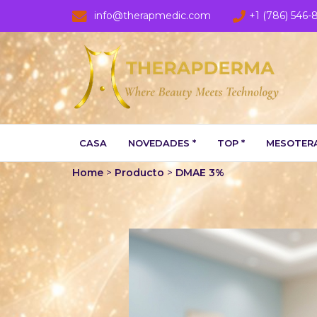
info@therapmedic.com
+1 (786) 546-
CASA
NOVEDADES *
TOP *
MESOTERA
Home
>
Producto
>
DMAE 3%