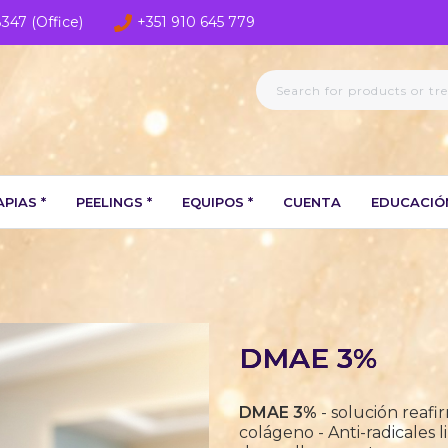
8347 (Office)
+351 910 645 779
PIAS *
PEELINGS *
EQUIPOS *
CUENTA
EDUCACIÓ
DMAE 3%
DMAE 3%
- solución reafi
colágeno - Anti-radicales 