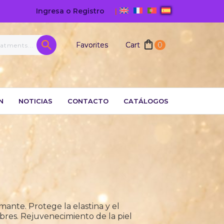
Ingresa o Registro
|
Favorites
Cart
0
N
NOTICIAS
CONTACTO
CATÁLOGOS
rmante. Protege la elastina y el
libres. Rejuvenecimiento de la piel