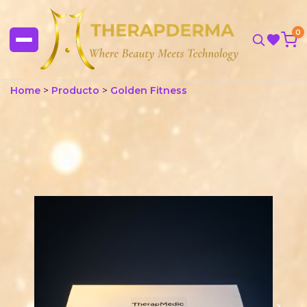
0
Home
>
Producto
>
Golden Fitness
‹
›