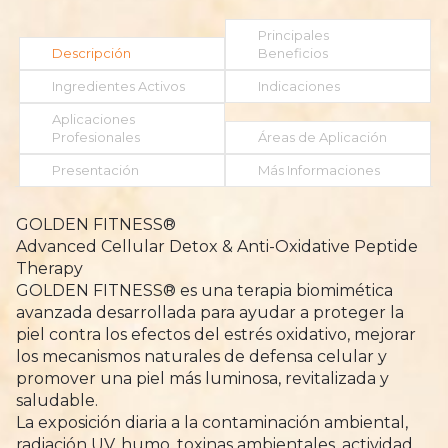
Principales
Descripción
Beneficios
Ingredientes Activos
Indicaciones
Aplicaciones
Profesionales
Áreas de Aplicación
Presentación
Más Informaciones
GOLDEN FITNESS®
Advanced Cellular Detox & Anti-Oxidative Peptide
Therapy
GOLDEN FITNESS® es una terapia biomimética
avanzada desarrollada para ayudar a proteger la
piel contra los efectos del estrés oxidativo, mejorar
los mecanismos naturales de defensa celular y
promover una piel más luminosa, revitalizada y
saludable.
La exposición diaria a la contaminación ambiental,
radiación UV, humo, toxinas ambientales, actividad