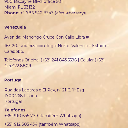
900 Biscayne Blvd. office 501
Miami FL 33132
Phone:
+1-786-546-8347 (
also whatsapp
)
Venezuela
Avenida: Manongo Cruce Con Calle Libra #
163-20. Urbanizacion Trigal Norte. Valencia – Estado –
Carabobo.
Telefonos Oficina :(+58) 241.843.5596 | Celular:(+58)
414.422.8809
Portugal
Rua dos Lagares d’El Rey, nº 21 C, 1º Esq
1700 268 Lisboa
Portugal
Telefones:
+351 910 645 779 (também Whatsapp)
+351 912 305 434 (também Whatsapp)