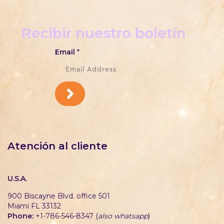
Recibir nuestro boletín
Email
*
Atención al cliente
U.S.A.
900 Biscayne Blvd. office 501
Miami FL 33132
Phone:
+1-786-546-8347 (
also whatsapp
)