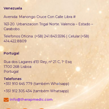
Venezuela
Avenida: Manongo Cruce Con Calle Libra #
163-20. Urbanizacion Trigal Norte. Valencia – Estado –
Carabobo.
Telefonos Oficina :(+58) 241.843.5596 | Celular:(+58)
414.422.8809
Portugal
Rua dos Lagares d’El Rey, nº 21 C, 1º Esq
1700 268 Lisboa
Portugal
Telefones:
+351 910 645 779 (também Whatsapp)
+351 912 305 434 (também Whatsapp)
info@therapmedic.com