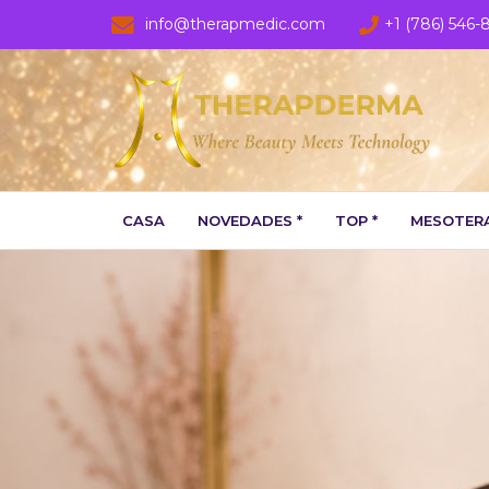
info@therapmedic.com
+1 (786) 546-
CASA
NOVEDADES *
TOP *
MESOTERA