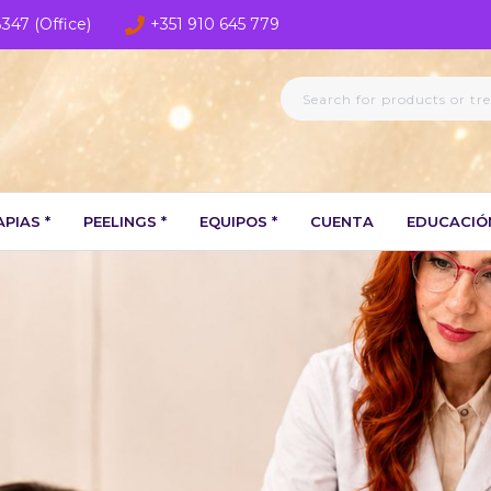
8347 (Office)
+351 910 645 779
PIAS *
PEELINGS *
EQUIPOS *
CUENTA
EDUCACIÓ