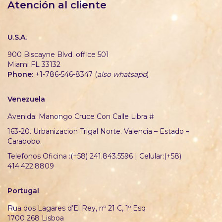
Atención al cliente
U.S.A.
900 Biscayne Blvd. office 501
Miami FL 33132
Phone:
+1-786-546-8347 (
also whatsapp
)
Venezuela
Avenida: Manongo Cruce Con Calle Libra #
163-20. Urbanizacion Trigal Norte. Valencia – Estado –
Carabobo.
Telefonos Oficina :(+58) 241.843.5596 | Celular:(+58)
414.422.8809
Portugal
Rua dos Lagares d’El Rey, nº 21 C, 1º Esq
1700 268 Lisboa