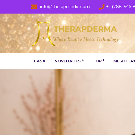
info@therapmedic.com
+1 (786) 546-
CASA
NOVEDADES *
TOP *
MESOTERA