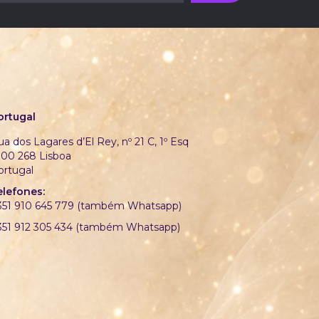
ortugal
a dos Lagares d’El Rey, nº 21 C, 1º Esq
700 268 Lisboa
ortugal
elefones:
351 910 645 779 (também Whatsapp)
351 912 305 434 (também Whatsapp)