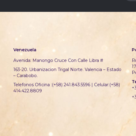
Venezuela
P
Avenida: Manongo Cruce Con Calle Libra #
Ru
1
163-20. Urbanizacion Trigal Norte. Valencia – Estado
P
– Carabobo.
T
Telefonos Oficina :(+58) 241.843.5596 | Celular:(+58)
+
414.422.8809
+