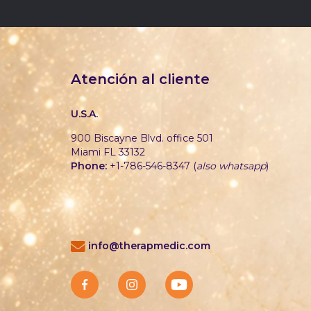
Atención al cliente
U.S.A.
900 Biscayne Blvd. office 501
Miami FL 33132
Phone:
+1-786-546-8347 (
also whatsapp
)
info@therapmedic.com