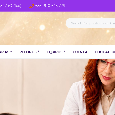
8347 (Office)
+351 910 645 779
PIAS *
PEELINGS *
EQUIPOS *
CUENTA
EDUCACIÓ