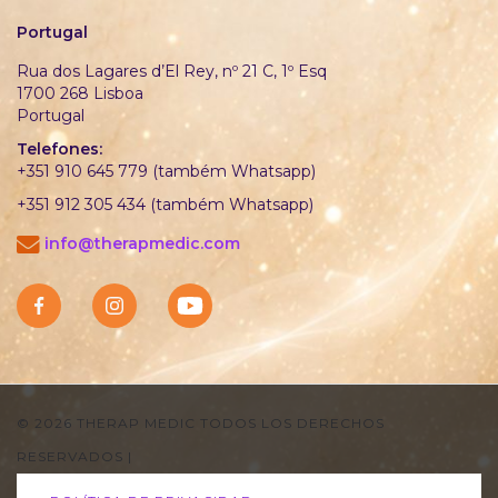
Portugal
Rua dos Lagares d’El Rey, nº 21 C, 1º Esq
1700 268 Lisboa
Portugal
Telefones:
+351 910 645 779 (também Whatsapp)
+351 912 305 434 (também Whatsapp)
info@therapmedic.com
© 2026 THERAP MEDIC TODOS LOS DERECHOS
RESERVADOS
|