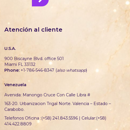
Atención al cliente
U.S.A.
900 Biscayne Blvd. office 501
Miami FL 33132
Phone:
+1-786-546-8347 (
also whatsapp
)
Venezuela
Avenida: Manongo Cruce Con Calle Libra #
163-20. Urbanizacion Trigal Norte. Valencia – Estado –
Carabobo.
Telefonos Oficina :(+58) 241.843.5596 | Celular:(+58)
414.422.8809