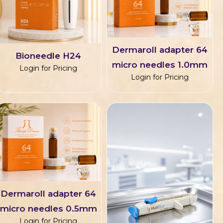
Dermaroll adapter 64
Bioneedle H24
micro needles 1.0mm
Login for Pricing
Login for Pricing
Dermaroll adapter 64
micro needles 0.5mm
Login for Pricing