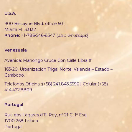
U.S.A.
900 Biscayne Blvd. office 501
Miami FL 33132
Phone:
+1-786-546-8347 (
also whatsapp
)
Venezuela
Avenida: Manongo Cruce Con Calle Libra #
163-20. Urbanizacion Trigal Norte. Valencia – Estado –
Carabobo.
Telefonos Oficina :(+58) 241.843.5596 | Celular:(+58)
414.422.8809
Portugal
Rua dos Lagares d’El Rey, nº 21 C, 1º Esq
1700 268 Lisboa
Portugal