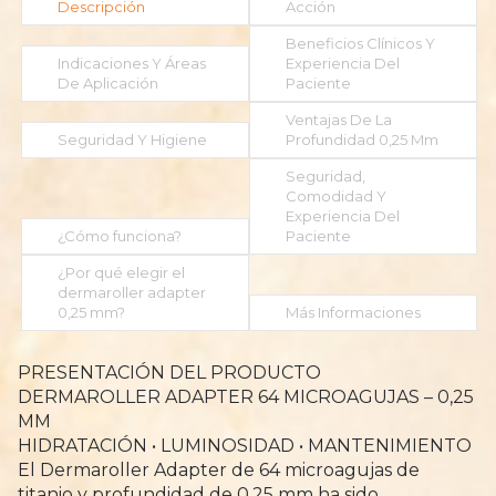
Descripción
Acción
Beneficios Clínicos Y
Indicaciones Y Áreas
Experiencia Del
De Aplicación
Paciente
Ventajas De La
Seguridad Y Higiene
Profundidad 0,25 Mm
Seguridad,
Comodidad Y
Experiencia Del
¿Cómo funciona?
Paciente
¿Por qué elegir el
dermaroller adapter
0,25 mm?
Más Informaciones
PRESENTACIÓN DEL PRODUCTO
DERMAROLLER ADAPTER 64 MICROAGUJAS – 0,25
MM
HIDRATACIÓN • LUMINOSIDAD • MANTENIMIENTO
El Dermaroller Adapter de 64 microagujas de
titanio y profundidad de 0,25 mm ha sido