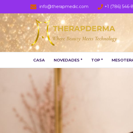
info@therapmedic.com
+1 (786) 546-
CASA
NOVEDADES *
TOP *
MESOTERA