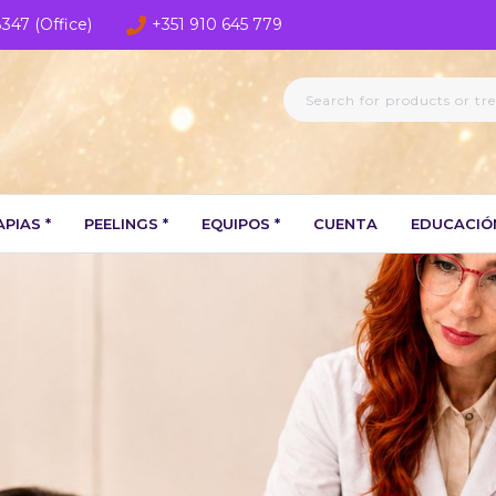
8347 (Office)
+351 910 645 779
PIAS *
PEELINGS *
EQUIPOS *
CUENTA
EDUCACIÓ