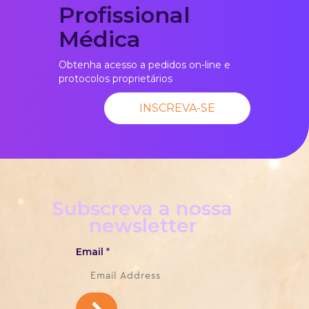
Profissional
Médica
Obtenha acesso a pedidos on-line e
protocolos proprietários
INSCREVA-SE
Subscreva a nossa
newsletter
Email
*