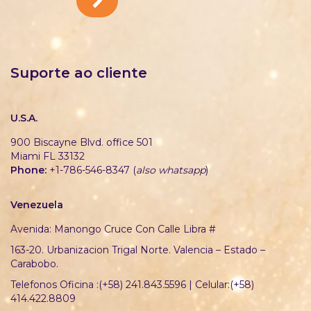
Suporte ao cliente
U.S.A.
900 Biscayne Blvd. office 501
Miami FL 33132
Phone:
+1-786-546-8347 (
also whatsapp
)
Venezuela
Avenida: Manongo Cruce Con Calle Libra #
163-20. Urbanizacion Trigal Norte. Valencia – Estado –
Carabobo.
Telefonos Oficina :(+58) 241.843.5596 | Celular:(+58)
414.422.8809