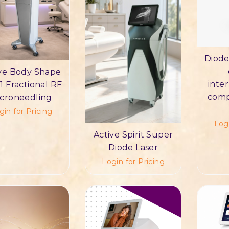
Diode
ve Body Shape
inte
1 Fractional RF
comp
croneedling
gin for Pricing
Logi
Active Spirit Super
Diode Laser
Login for Pricing