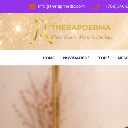
info@therapmedic.com
+1 (786) 546-
HOME
NOVIDADES *
TOP *
MESO