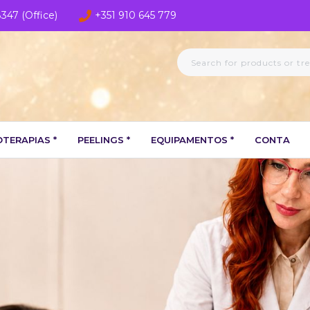
8347 (Office)
+351 910 645 779
TERAPIAS *
PEELINGS *
EQUIPAMENTOS *
CONTA