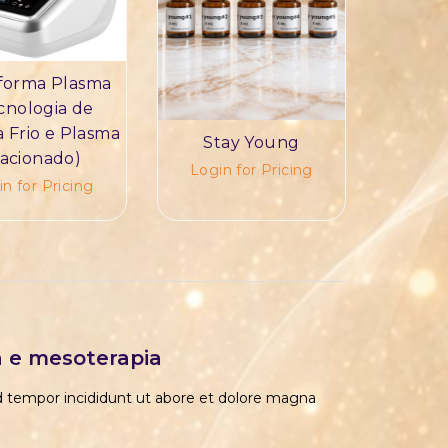
forma Plasma
cnologia de
 Frio e Plasma
Stay Young
racionado)
Login for Pricing
n for Pricing
a e mesoterapia
od tempor incididunt ut abore et dolore magna