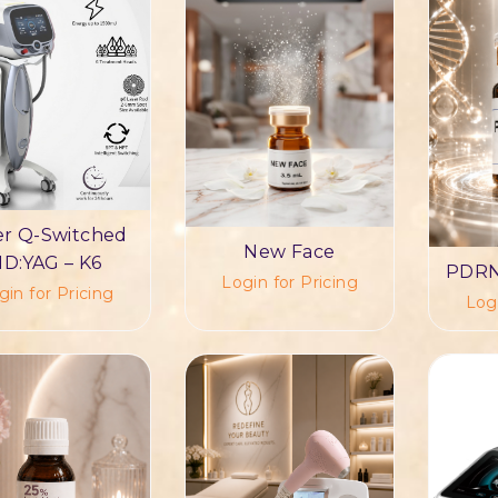
er Q-Switched
New Face
D:YAG – K6
PDRN
Login for Pricing
gin for Pricing
Logi