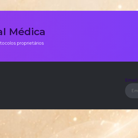
al Médica
tocolos proprietários
Emai