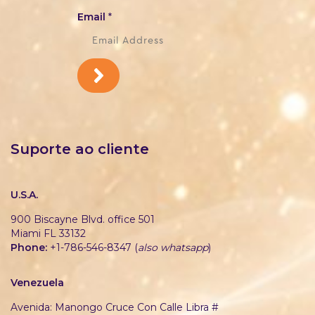
Email
*
Suporte ao cliente
U.S.A.
900 Biscayne Blvd. office 501
Miami FL 33132
Phone:
+1-786-546-8347 (
also whatsapp
)
Venezuela
Avenida: Manongo Cruce Con Calle Libra #