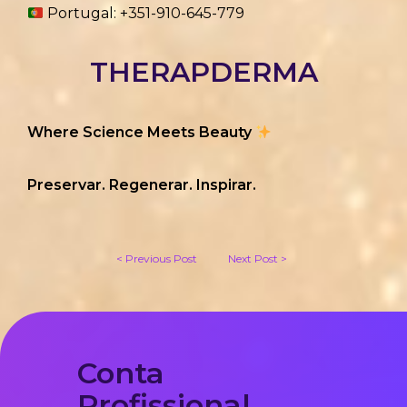
Portugal: +351-910-645-779
THERAPDERMA
Where Science Meets Beauty
Preservar. Regenerar. Inspirar.
< Previous Post
Next Post >
Conta
Profissional