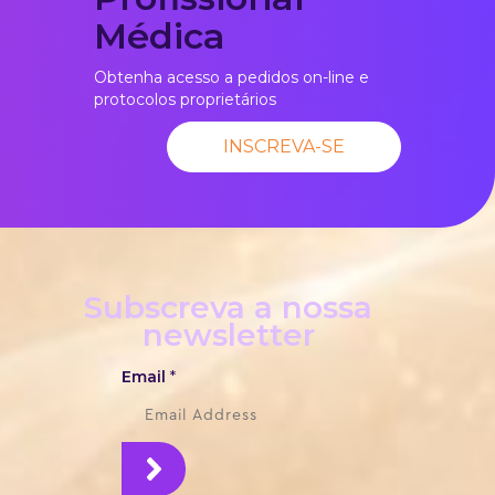
Médica
Obtenha acesso a pedidos on-line e
protocolos proprietários
INSCREVA-SE
Subscreva a nossa
newsletter
Email
*