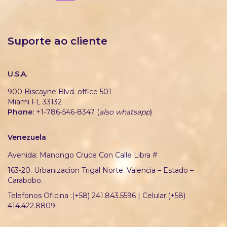
Suporte ao cliente
U.S.A.
900 Biscayne Blvd. office 501
Miami FL 33132
Phone:
+1-786-546-8347 (
also whatsapp
)
Venezuela
Avenida: Manongo Cruce Con Calle Libra #
163-20. Urbanizacion Trigal Norte. Valencia – Estado –
Carabobo.
Telefonos Oficina :(+58) 241.843.5596 | Celular:(+58)
414.422.8809