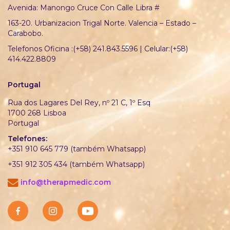
Avenida: Manongo Cruce Con Calle Libra #
163-20. Urbanizacion Trigal Norte. Valencia – Estado –
Carabobo.
Telefonos Oficina :(+58) 241.843.5596 | Celular:(+58)
414.422.8809
Portugal
Rua dos Lagares Del Rey, nº 21 C, 1º Esq
1700 268 Lisboa
Portugal
Telefones:
+351 910 645 779 (também Whatsapp)
+351 912 305 434 (também Whatsapp)
info@therapmedic.com