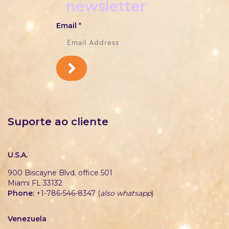
newsletter
Email
*
Suporte ao cliente
U.S.A.
900 Biscayne Blvd. office 501
Miami FL 33132
Phone:
+1-786-546-8347 (
also whatsapp
)
Venezuela