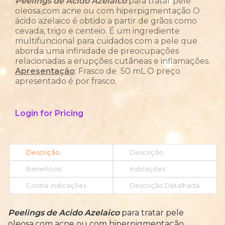
Peelings
de
Acido
Azelaico
para tratar pele
oleosa,com acne ou com hiperpigmentação O
ácido azelaico é obtido a partir de grãos como
cevada, trigo e centeio. É um ingrediente
multifuncional para cuidados com a pele que
aborda uma infinidade de preocupações
relacionadas a erupções cutâneas e inflamações.
Apresentação
: Frasco de 50 mL O preço
apresentado é por frasco.
Login for Pricing
Descrição
Descrição
Beneficios
Indicações
Contra-indicações
Descrição Detalhada
Peelings
de
Acido
Azelaico
para tratar pele
oleosa,com acne ou com hiperpigmentação