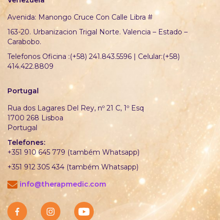
Venezuela
Avenida: Manongo Cruce Con Calle Libra #
163-20. Urbanizacion Trigal Norte. Valencia – Estado –
Carabobo.
Telefonos Oficina :(+58) 241.843.5596 | Celular:(+58)
414.422.8809
Portugal
Rua dos Lagares Del Rey, nº 21 C, 1º Esq
1700 268 Lisboa
Portugal
Telefones:
+351 910 645 779 (também Whatsapp)
+351 912 305 434 (também Whatsapp)
info@therapmedic.com