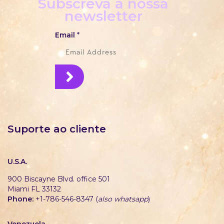
Subscreva a nossa
newsletter
Email
*
Suporte ao cliente
U.S.A.
900 Biscayne Blvd. office 501
Miami FL 33132
Phone:
+1-786-546-8347 (
also whatsapp
)