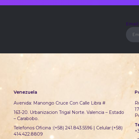
Emai
Venezuela
P
Avenida: Manongo Cruce Con Calle Libra #
Ru
1
163-20. Urbanizacion Trigal Norte. Valencia – Estado
P
– Carabobo.
T
Telefonos Oficina :(+58) 241.843.5596 | Celular:(+58)
+
414.422.8809