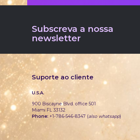
Subscreva a nossa
newsletter
Suporte ao cliente
U.S.A.
900 Biscayne Blvd. office 501
Miami FL 33132
Phone:
+1-786-546-8347 (
also whatsapp
)