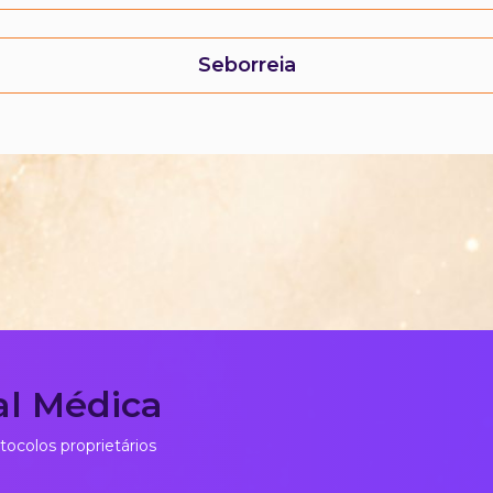
Seborreia
al Médica
tocolos proprietários