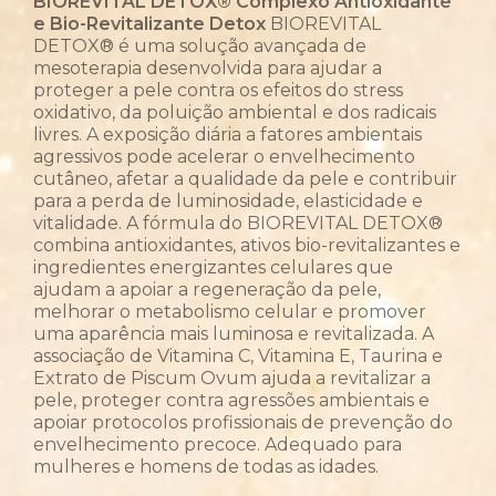
BIOREVITAL DETOX®
Complexo Antioxidante
e Bio-Revitalizante Detox
BIOREVITAL
DETOX® é uma solução avançada de
mesoterapia desenvolvida para ajudar a
proteger a pele contra os efeitos do stress
oxidativo, da poluição ambiental e dos radicais
livres. A exposição diária a fatores ambientais
agressivos pode acelerar o envelhecimento
cutâneo, afetar a qualidade da pele e contribuir
para a perda de luminosidade, elasticidade e
vitalidade. A fórmula do BIOREVITAL DETOX®
combina antioxidantes, ativos bio-revitalizantes e
ingredientes energizantes celulares que
ajudam a apoiar a regeneração da pele,
melhorar o metabolismo celular e promover
uma aparência mais luminosa e revitalizada. A
associação de Vitamina C, Vitamina E, Taurina e
Extrato de Piscum Ovum ajuda a revitalizar a
pele, proteger contra agressões ambientais e
apoiar protocolos profissionais de prevenção do
envelhecimento precoce. Adequado para
mulheres e homens de todas as idades.