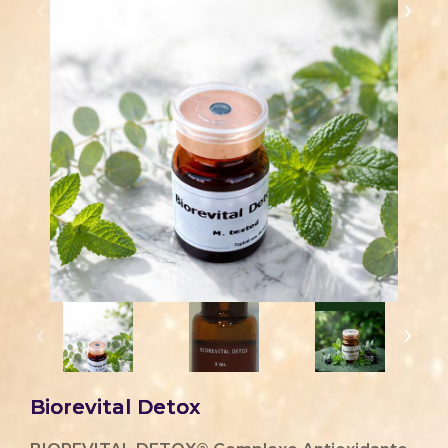
‹
›
‹
›
Biorevital Detox