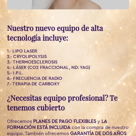
Nuestro nuevo equipo de alta
tecnología incluye:
1.-
LIPO LASER
2.-
CRYOLIPOLYSIS
3.-
THERMOESCLEROSIS
4.-
LÁSER (CO2 FRACCIONAL, ND: YAG)
5.-
I.P.L.
6.-
FRECUENCIA DE RADIO
7.-
TERAPIA DE CARBOXY
¿Necesitas equipo profesional? Te
tenemos cubierto
Ofrecemos
PLANES DE PAGO FLEXIBLES
y
LA
FORMACIÓN ESTÁ INCLUIDA
con la compra de nuestro
equipo. También ofrecemos
GARANTÍA DE DOS AÑOS